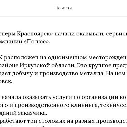
е нового объекта
Новости
тнеры Красноярск» начали оказывать сервис
омпании «Полюс».
К расположен на одноименном месторождени
айоне Иркутской области. Это крупное пред
ает добычу и производство металла. На нем
овек.
начала оказывать услуги по организации к
ого и производственного клининга, техниче
даний заказчика.
работают три столовых на разных производ