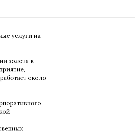
ные услуги на
и золота в
приятие,
 работает около
орпоративного
ской
ственных