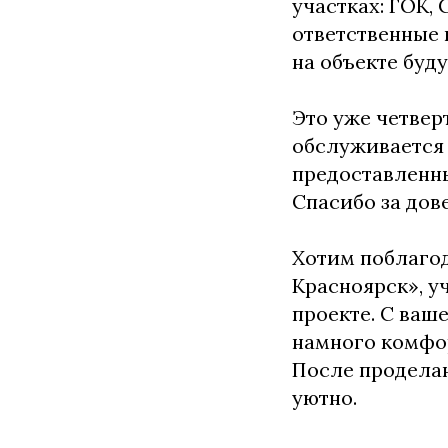
участках: ГОК,
ответственные 
на объекте буд
Это уже четвер
обслуживается 
предоставле
Спасибо за дов
Хотим поблагод
Красноярск», у
проекте. С ваш
намного комфо
После проделан
уютно.