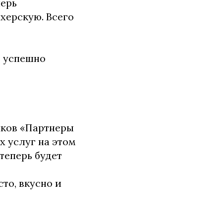
перь
ахерскую. Всего
е успешно
иков «Партнеры
х услуг на этом
теперь будет
то, вкусно и