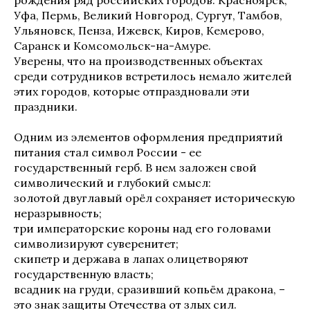
рождения ряд российских городов: Красноярск,
Уфа, Пермь, Великий Новгород, Сургут, Тамбов,
Ульяновск, Пенза, Ижевск, Киров, Кемерово,
Саранск и Комсомольск-на-Амуре.
Уверены, что на производственных объектах
среди сотрудников встретилось немало жителей
этих городов, которые отпраздновали эти
праздники.
Одним из элементов оформления предприятий
питания стал символ России - ее
государственный герб. В нем заложен свой
символический и глубокий смысл:
золотой двуглавый орёл сохраняет историческую
неразрывность;
три императорские короны над его головами
символизируют суверенитет;
скипетр и держава в лапах олицетворяют
государственную власть;
всадник на груди, сразивший копьём дракона, –
это знак защиты Отечества от злых сил.