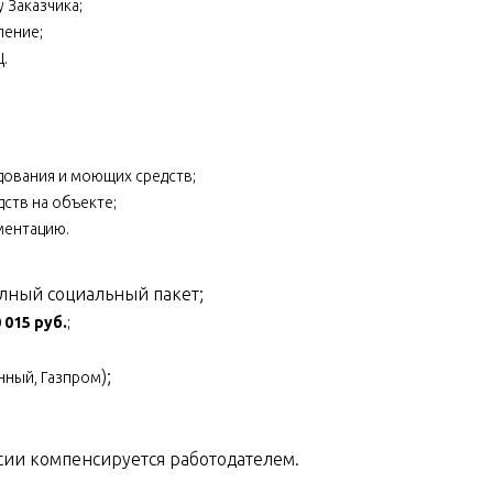
 Заказчика;
ление;
.
дования и моющих средств;
ств на объекте;
ментацию.
олный социальный пакет;
 015 руб.
;
);
нный, Газпром
ии компенсируется работодателем.