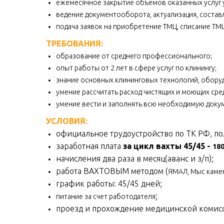
ежемесячное закрытие объемов оказанных услуг у
ведение документооборота, актуализация, состав
подача заявок на приобретение ТМЦ, списание ТМЦ
ТРЕБОВАНИЯ:
образование от среднего профессионального;
опыт работы от 2 лет в сфере услуг по клинингу;
знание основных клининговых технологий, обору
умение рассчитать расход чистящих и моющих сред
умение вести и заполнять всю необходимую доку
УСЛОВИЯ:
официальное трудоустройство по ТК РФ, п
заработная плата
за цикл вахты 45/45 -
180
начисления два раза в месяц(аванс и з/п);
работа ВАХТОВЫМ методом (
ЯМАЛ, Мыс каме
график работы: 45/45 дней;
;
питание за счет работодателя
проезд и прохождение медицинской комисс